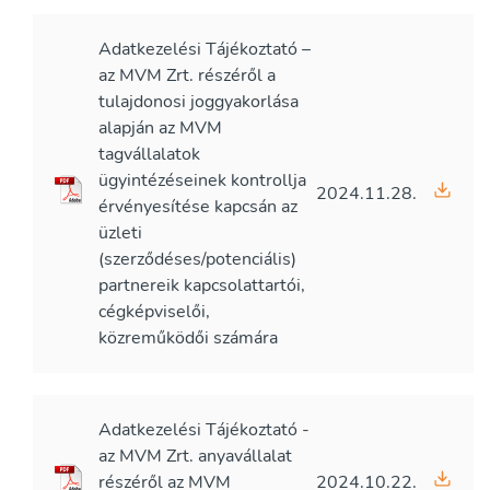
Adatkezelési Tájékoztató –
az MVM Zrt. részéről a
tulajdonosi joggyakorlása
alapján az MVM
tagvállalatok
ügyintézéseinek kontrollja
2024.11.28.
érvényesítése kapcsán az
üzleti
(szerződéses/potenciális)
partnereik kapcsolattartói,
cégképviselői,
közreműködői számára
Adatkezelési Tájékoztató -
az MVM Zrt. anyavállalat
részéről az MVM
2024.10.22.