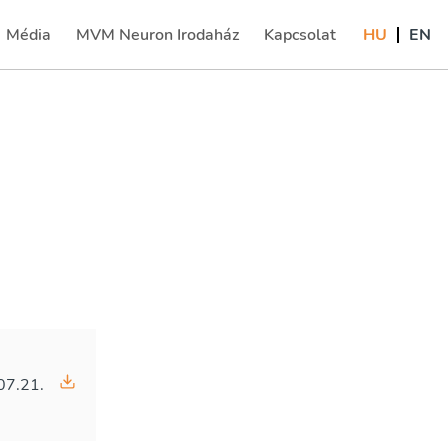
Média
MVM Neuron Irodaház
Kapcsolat
HU
EN
(current)
07.21.