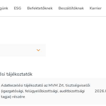
günk
ESG
Befektetőknek
Beszállítóknak
Karrier
(current)
(current)
si tájékoztatók
Adatkezelési tájékoztató az MVM Zrt. tisztségviselői
(igazgatósági, felügyelőbizottsági, auditbizottsági
2026.
tagjai) részére