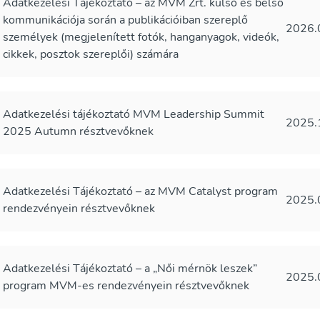
Adatkezelési Tájékoztató – az MVM Zrt. külső és belső
kommunikációja során a publikációiban szereplő
2026.
személyek (megjelenített fotók, hanganyagok, videók,
cikkek, posztok szereplői) számára
Adatkezelési tájékoztató MVM Leadership Summit
2025.
2025 Autumn résztvevőknek
Adatkezelési Tájékoztató – az MVM Catalyst program
2025.
rendezvényein résztvevőknek
Adatkezelési Tájékoztató – a „Női mérnök leszek”
2025.
program MVM-es rendezvényein résztvevőknek