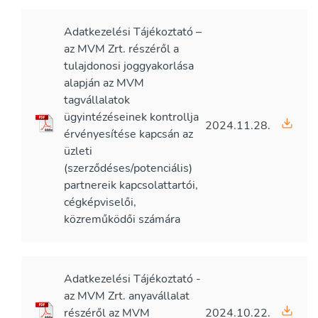
Adatkezelési Tájékoztató –
az MVM Zrt. részéről a
tulajdonosi joggyakorlása
alapján az MVM
tagvállalatok
ügyintézéseinek kontrollja
2024.11.28.
érvényesítése kapcsán az
üzleti
(szerződéses/potenciális)
partnereik kapcsolattartói,
cégképviselői,
közreműködői számára
Adatkezelési Tájékoztató -
az MVM Zrt. anyavállalat
részéről az MVM
2024.10.22.