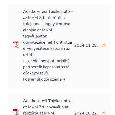
Adatkezelési Tájékoztató –
az MVM Zrt. részéről a
tulajdonosi joggyakorlása
alapján az MVM
tagvállalatok
ügyintézéseinek kontrollja
2024.11.28.
érvényesítése kapcsán az
üzleti
(szerződéses/potenciális)
partnereik kapcsolattartói,
cégképviselői,
közreműködői számára
Adatkezelési Tájékoztató -
az MVM Zrt. anyavállalat
részéről az MVM
2024.10.22.