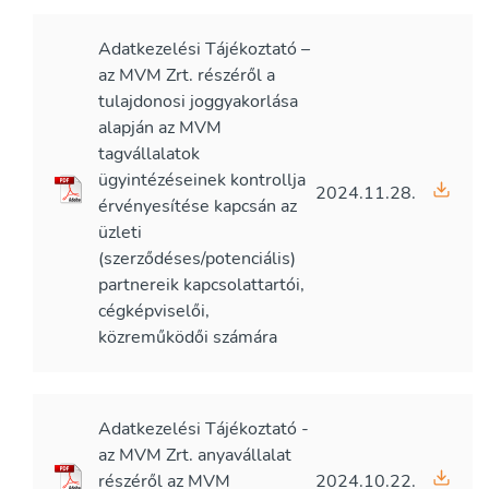
Adatkezelési Tájékoztató –
az MVM Zrt. részéről a
tulajdonosi joggyakorlása
alapján az MVM
tagvállalatok
ügyintézéseinek kontrollja
2024.11.28.
érvényesítése kapcsán az
üzleti
(szerződéses/potenciális)
partnereik kapcsolattartói,
cégképviselői,
közreműködői számára
Adatkezelési Tájékoztató -
az MVM Zrt. anyavállalat
részéről az MVM
2024.10.22.