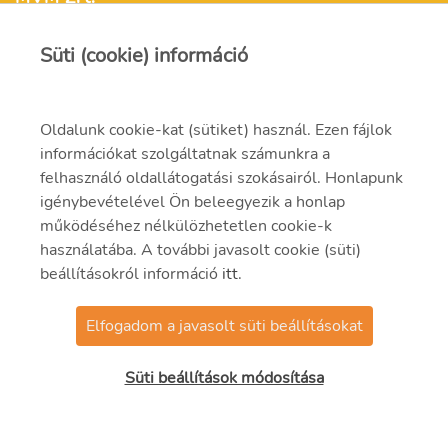
Süti (cookie) információ
mvm@mvm.hu
1031 Budapest,
Oldalunk cookie-kat (sütiket) használ. Ezen fájlok
Szentendrei út 207-209.
információkat szolgáltatnak számunkra a
felhasználó oldallátogatási szokásairól. Honlapunk
(06-1) 304-2000
igénybevételével Ön beleegyezik a honlap
működéséhez nélkülözhetetlen cookie-k
használatába. A további javasolt cookie (süti)
beállításokról információ
itt
.
Elfogadom a javasolt süti beállításokat
© 2021 MVM Zrt.
Süti beállítások módosítása