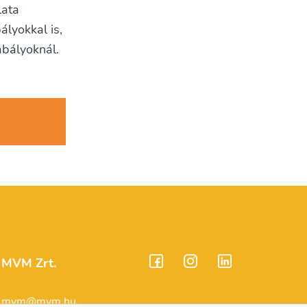
lata
ályokkal is,
abályoknál.
MVM Zrt.
mvm@mvm.hu