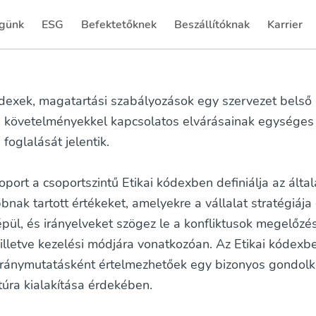
günk
ESG
Befektetőknek
Beszállítóknak
Karrier
(current)
(current)
ódexek, magatartási szabályozások egy szervezet belső
i követelményekkel kapcsolatos elvárásainak egységes
foglalását jelentik.
ort a csoportszintű Etikai kódexben definiálja az által
bnak tartott értékeket, amelyekre a vállalat stratégiája
ül, és irányelveket szögez le a konfliktusok megelőzé
illetve kezelési módjára vonatkozóan. Az Etikai kódexb
 iránymutatásként értelmezhetőek egy bizonyos gondo
ltúra kialakítása érdekében.