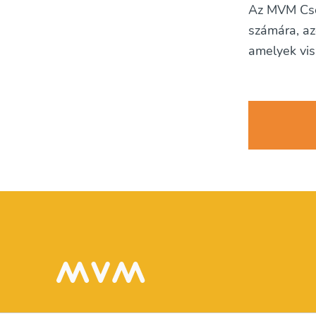
Az MVM Csop
számára, az
amelyek vi