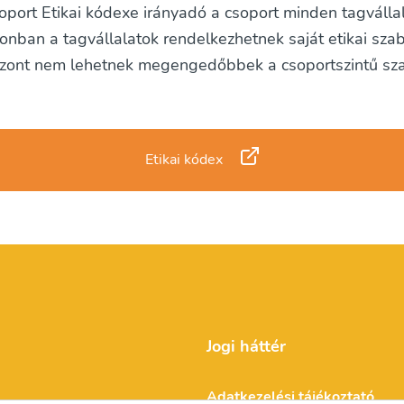
ort Etikai kódexe irányadó a csoport minden tagválla
onban a tagvállalatok rendelkezhetnek saját etikai szab
szont nem lehetnek megengedőbbek a csoportszintű sz
Etikai kódex
Jogi háttér
Adatkezelési tájékoztató