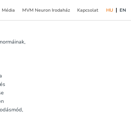
Média
MVM Neuron Irodaház
Kapcsolat
HU
EN
(current)
 normáinak,
a
 és
se
en
lkodásmód,