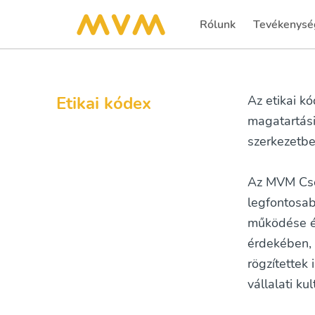
Rólunk
Tevékenysé
Etikai kódex
Az etikai k
magatartás
szerkezetbe 
Az MVM Csop
legfontosab
működése ép
érdekében, 
rögzítettek
vállalati ku