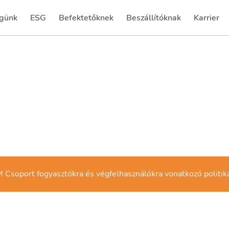
günk
ESG
Befektetőknek
Beszállítóknak
Karrier
(current)
(current)
Csoport fogyasztókra és végfelhasználókra vonatkozó politik