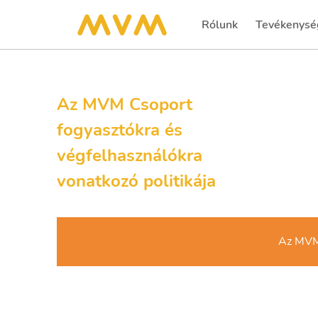
Rólunk
Tevékenysé
Az MVM Csoport
fogyasztókra és
végfelhasználókra
vonatkozó politikája
Az MVM 