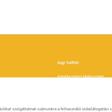
Jogi háttér
Adatkezelési tájékoztató
Impresszum
ációkat szolgáltatnak számunkra a felhasználó oldallátogatási s