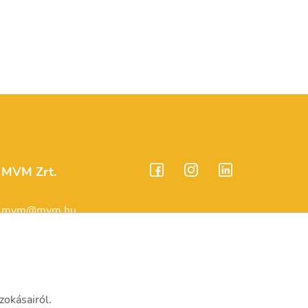
MVM Zrt.
mvm@mvm.hu
1031 Budapest,
Szentendrei út 207-209.
(06-1) 304-2000
zokásairól.