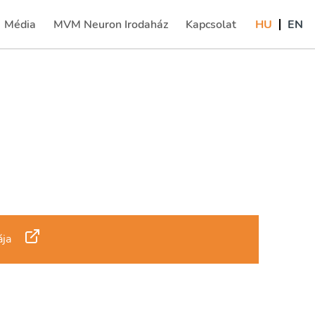
Média
MVM Neuron Irodaház
Kapcsolat
HU
EN
(current)
ája