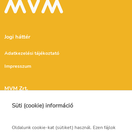
Jogi háttér
Adatkezelési tájékoztató
Impresszum
MVM Zrt.
Süti (cookie) információ
mvm@mvm.hu
1031 Budapest,
Oldalunk cookie-kat (sütiket) használ. Ezen fájlok