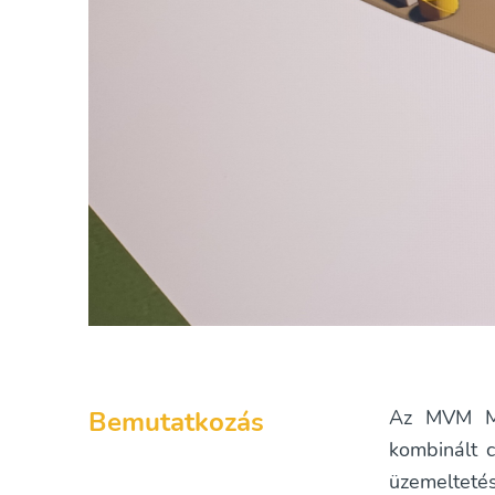
Bemutatkozás
Az MVM Mát
kombinált c
üzemeltet