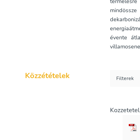
termelésre
mindössze
dekarbonizá
energiaátm
évente átl
villamosene
Közzétételek
Filterek
Kozzetete