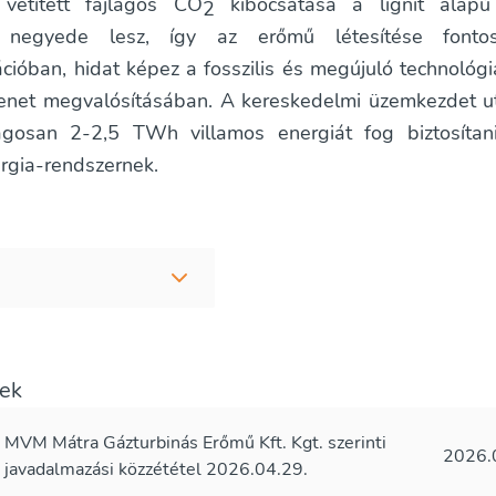
 vetített fajlagos CO
kibocsátása a lignit alapú
2
 negyede lesz, így az erőmű létesítése font
cióban, hidat képez a fosszilis és megújuló technológi
enet megvalósításában. A kereskedelmi üzemkezdet 
agosan 2-2,5 TWh villamos energiát fog biztosíta
rgia-rendszernek.
lek
MVM Mátra Gázturbinás Erőmű Kft. Kgt. szerinti
2026.
javadalmazási közzététel 2026.04.29.