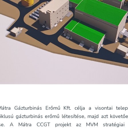
ra Gázturbinás Erőmű Kft. célja a visontai tele
iklusú gázturbinás erőmű létesítése, majd azt követ
ése. A Mátra CCGT projekt az MVM stratégiai 