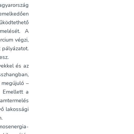
agyarország
iemelkedően
űködtethető
rmelését. A
cium végzi,
 pályázatot.
esz.
vekkel és az
sszhangban,
ő megújuló –
. Emellett a
áramtermelés
vő lakossági
n.
mosenergia-