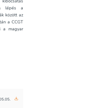
 kibocsátás
os lépés a
ák között az
után a CCGT
ni a magyar
05.05.