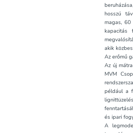
beruházása
hosszú táv
magas, 60 
kapacitás 
megvalósít
akik közbes
Az erőmű g
Az új mátra
MVM Csopor
rendszersza
például a f
lignittüzel
fenntartásá
és ipari fo
A legmoder