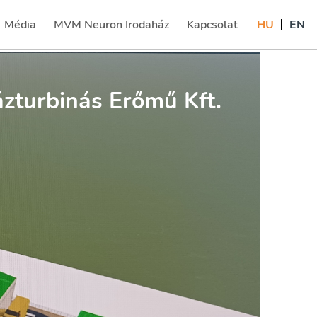
Média
MVM Neuron Irodaház
Kapcsolat
HU
EN
(current)
turbinás Erőmű Kft.