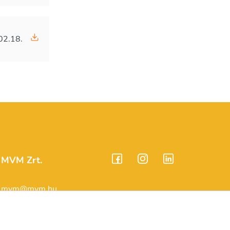
02.18.
MVM Zrt.
mvm@mvm.hu
1031 Budapest,
Szentendrei út 207-209.