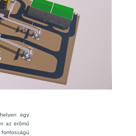
phelyen egy
ően az erőmű
fontosságú