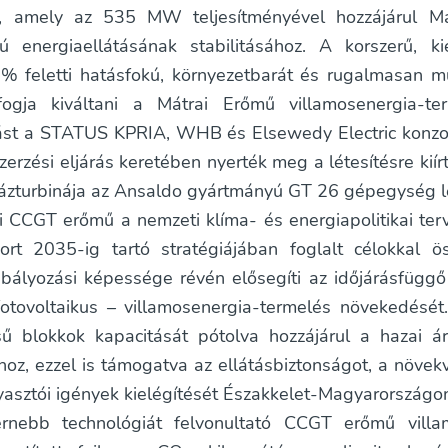
, amely az 535 MW teljesítményével hozzájárul M
ú energiaellátásának stabilitásához. A korszerű, k
% feletti hatásfokú, környezetbarát és rugalmasan m
fogja kiváltani a Mátrai Erőmű villamosenergia-te
ást a STATUS KPRIA, WHB és Elsewedy Electric konzor
zerzési eljárás keretében nyerték meg a létesítésre kiírt
ázturbinája az Ansaldo gyártmányú GT 26 gépegység l
i CCGT erőmű a nemzeti klíma- és energiapolitikai ter
t 2035-ig tartó stratégiájában foglalt célokkal ö
bályozási képessége révén elősegíti az időjárásfügg
otovoltaikus – villamosenergia-termelés növekedését
ésű blokkok kapacitását pótolva hozzájárul a hazai 
hoz, ezzel is támogatva az ellátásbiztonságot, a növek
gyasztói igények kielégítését Északkelet-Magyarországo
nebb technológiát felvonultató CCGT erőmű villa