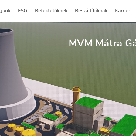
günk
ESG
Befektetőknek
Beszállítóknak
Karrier
(current)
(current)
MVM Mátra Gáz