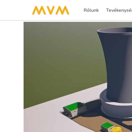
Rólunk
Tevékenysé