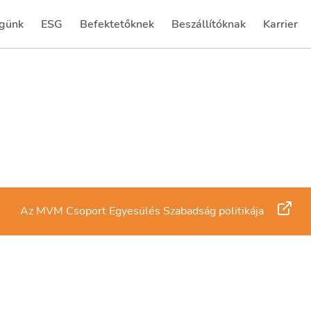
günk
ESG
Befektetőknek
Beszállítóknak
Karrier
(current)
(current)
Az MVM Csoport Egyesülés Szabadság politikája