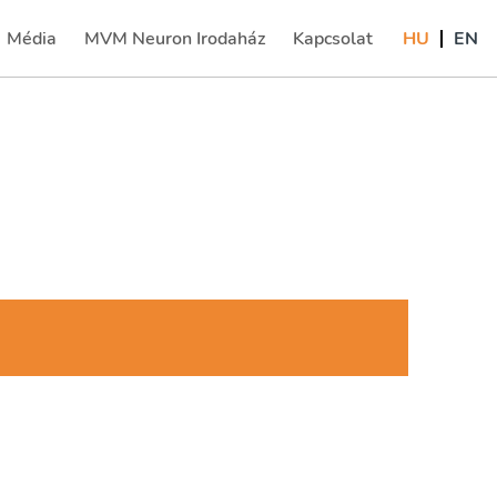
Média
MVM Neuron Irodaház
Kapcsolat
HU
EN
(current)