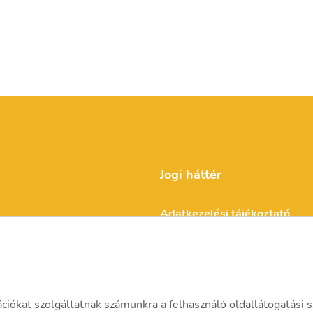
Jogi háttér
Adatkezelési tájékoztató
Impresszum
ációkat szolgáltatnak számunkra a felhasználó oldallátogatási s