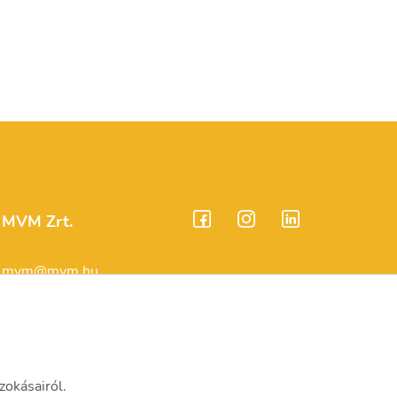
MVM Zrt.
mvm@mvm.hu
1031 Budapest,
Szentendrei út 207-209.
(06-1) 304-2000
zokásairól.