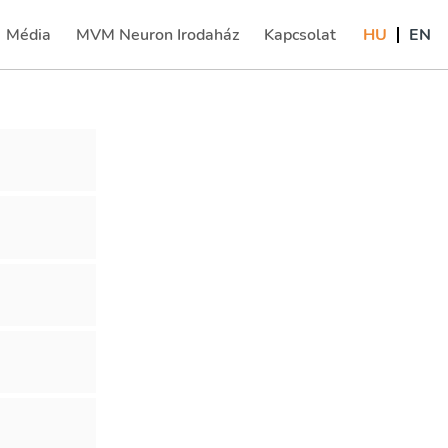
Média
MVM Neuron Irodaház
Kapcsolat
HU
EN
(current)