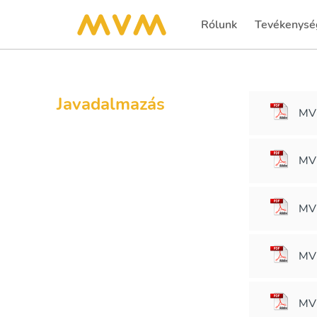
Rólunk
Tevékenysé
Javadalmazás
MVM
MVM
MVM
MVM
MVM