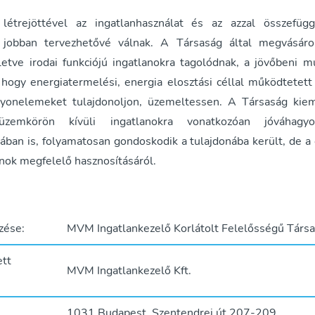
létrejöttével az ingatlanhasználat és az azzal összefügg
 jobban tervezhetővé válnak. A Társaság által megvásárol
illetve irodai funkciójú ingatlanokra tagolódnak, a jövőbeni 
 hogy energiatermelési, energia elosztási céllal működtetett 
gyonelemeket tulajdonoljon, üzemeltessen. A Társaság kie
üzemkörön kívüli ingatlanokra vonatkozóan jóváhagyot
ában is, folyamatosan gondoskodik a tulajdonába került, de a
anok megfelelő hasznosításáról.
zése:
MVM Ingatlankezelő Korlátolt Felelősségű Társ
ett
MVM Ingatlankezelő Kft.
1031 Budapest, Szentendrei út 207-209.