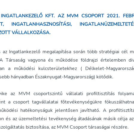
INGATLANKEZELŐ KFT. AZ MVM CSOPORT 2021. FEB
TT, INGATLANHASZNOSÍTÁSI, INGATLANÜZEMELTET
ZOTT VÁLLALKOZÁSA.
 az Ingatlankezelő megalapítása során több stratégiai cél m
A Társaság vagyona és működése földrajzi értelemben dive
an a működési kulcsterületekhez ( Délkelet-Magyarorszá
isebb hányadban Északnyugat-Magyarország) kötődik.
ike az MVM csoportszintű vállalati profiltisztítás folyam
t a csoport tagvállalatai főtevékenységükre fókuszálhatn
űködési hatékonyságuk jelentősen javítható. A profiltisztít
on és az üzemeltetési tevékenység átadásának másik célja a
zolgáltatás biztosítása, az MVM Csoport társaságai részére.