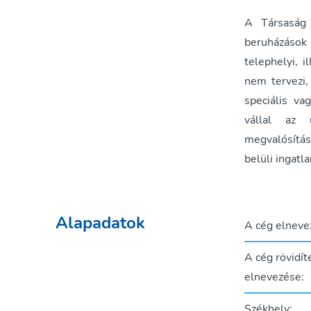
A Társaság 
beruházások
telephelyi, 
nem tervezi,
speciális va
vállal az 
megvalósítás
belüli ingatl
Alapadatok
A cég elneve
A cég rövidít
elnevezése:
Székhely: