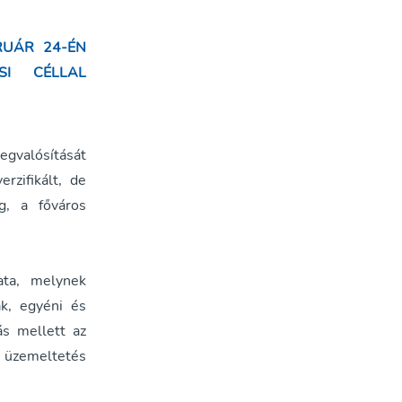
RUÁR 24-ÉN
ÉSI CÉLLAL
egvalósítását
rzifikált, de
g, a főváros
ata, melynek
ak, egyéni és
ás mellett az
z üzemeltetés