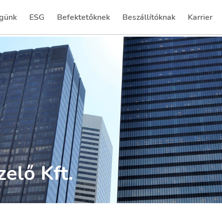
günk
ESG
Befektetőknek
Beszállítóknak
Karrier
(current)
(current)
elő Kft.