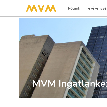
Rólunk
Tevékenysé
MVM Ingatlankez