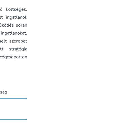
ő költségek,
t ingatlanok
működés során
ingatlanokat,
melt szerepet
t stratégia
 cégcsoporton
aság