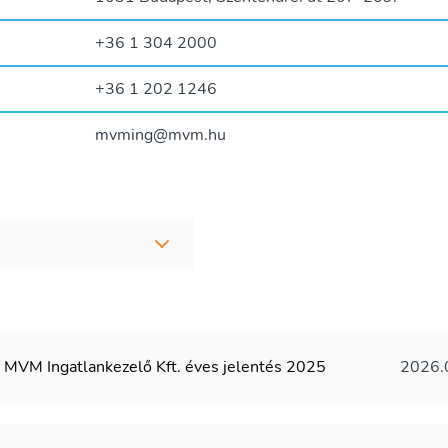
+36 1 304 2000
+36 1 202 1246
mvming@mvm.hu
MVM Ingatlankezelő Kft. éves jelentés 2025
2026.