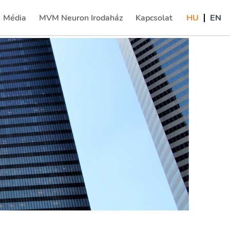
Média
MVM Neuron Irodaház
Kapcsolat
HU
EN
(current)