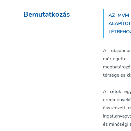
Bemutatkozás
AZ MVM 
ALAPÍTO
LÉTREHO
A Tulajdonos
mérlegelte. 
meghatározó
térsége és k
A célok egy
eredményekén
összegzett m
ingatlanvagy
és minőségi s