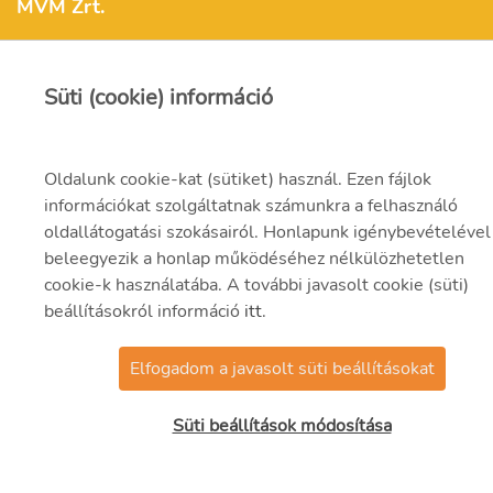
MVM Zrt.
Süti (cookie) információ
mvm@mvm.hu
1031 Budapest,
Szentendrei út 207-209.
Oldalunk cookie-kat (sütiket) használ. Ezen fájlok
információkat szolgáltatnak számunkra a felhasználó
(06-1) 304-2000
oldallátogatási szokásairól. Honlapunk igénybevételéve
beleegyezik a honlap működéséhez nélkülözhetetlen
cookie-k használatába. A további javasolt cookie (süti)
beállításokról információ
itt
.
Elfogadom a javasolt süti beállításokat
© 2021 MVM Zrt.
Süti beállítások módosítása