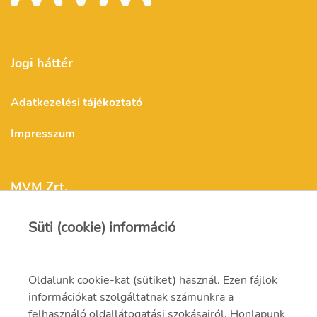
Jogi háttér
Adatkezelési tájékoztató
Impresszum
MVM Zrt.
Süti (cookie) információ
mvm@mvm.hu
1031 Budapest,
Oldalunk cookie-kat (sütiket) használ. Ezen fájlok
Szentendrei út 207-209.
információkat szolgáltatnak számunkra a
felhasználó oldallátogatási szokásairól. Honlapunk