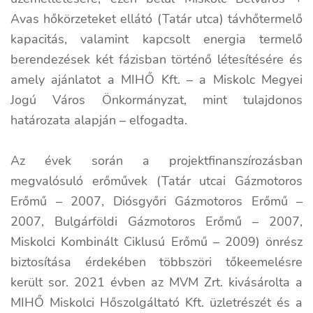
Avas hőkörzeteket ellátó (Tatár utca) távhőtermelő
kapacitás, valamint kapcsolt energia termelő
berendezések két fázisban történő létesítésére és
amely ajánlatot a MIHŐ Kft. – a Miskolc Megyei
Jogú Város Önkormányzat, mint tulajdonos
határozata alapján – elfogadta.
Az évek során a projektfinanszírozásban
megvalósuló erőművek (Tatár utcai Gázmotoros
Erőmű – 2007, Diósgyőri Gázmotoros Erőmű –
2007, Bulgárföldi Gázmotoros Erőmű – 2007,
Miskolci Kombinált Ciklusú Erőmű – 2009) önrész
biztosítása érdekében többszöri tőkeemelésre
került sor. 2021 évben az MVM Zrt. kivásárolta a
MIHŐ Miskolci Hőszolgáltató Kft. üzletrészét és a