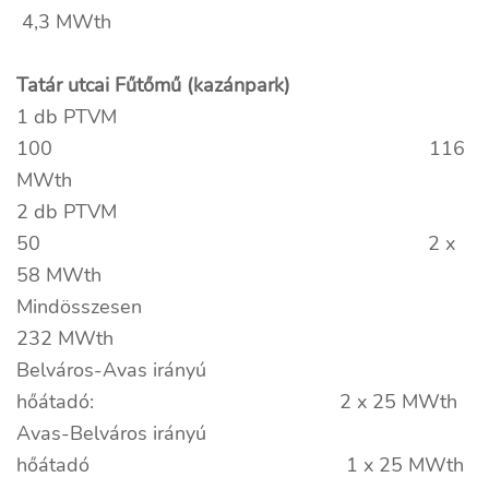
4,3 MWth
Tatár utcai Fűtőmű (kazánpark)
1 db PTVM
100 116
MWth
2 db PTVM
50 2 x
58 MWth
Mindösszese
232 MWth
Belváros-Avas irányú
hőátadó: 2 x 25 MWth
Avas-Belváros irányú
hőátadó 1 x 25 MWth