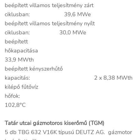
beépített villamos teljesítmény zárt
ciklusban: 39,6 MWe
beépített villamos teljesítmény nyílt
ciklusban: 30,0 MWe
beépített
hőkapacitása
33,9 MWth
beépített kényszerhűtő
kapacitás: 2 x 8,38 MWth
kilépő fűtővíz
hőfok:
102,8°C
Tatár utcai gázmotoros kiserőmű (TGM)
5 db TBG 632 V16K típusú DEUTZ AG. gázmotor