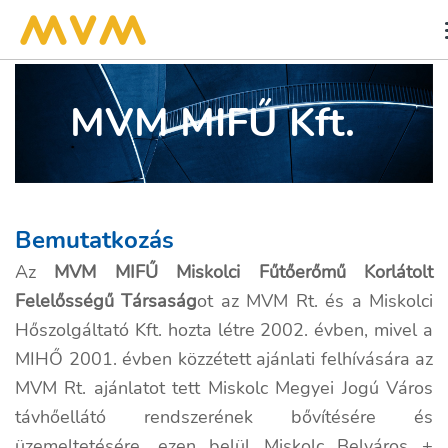
MVM MIFŰ Kft.
Bemutatkozás
Az
MVM MIFŰ Miskolci Fűtőerőmű Korlátolt
Felelősségű Társaság
ot az MVM Rt. és a Miskolci
Hőszolgáltató Kft. hozta létre 2002. évben, mivel a
MIHŐ 2001. évben közzétett ajánlati felhívására az
MVM Rt. ajánlatot tett Miskolc Megyei Jogú Város
távhőellátó rendszerének bővítésére és
üzemeltetésére, ezen belül Miskolc Belváros +