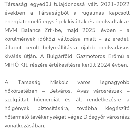
Társaság egyedüli tulajdonossá vált. 2021-2022
években a Társaságból a rugalmas kapcsolt
energiatermelő egységek kiváltak és beolvadtak az
MVM Balance Zrt.-be, majd 2025. évben – a
körülmények időközi változása miatt – az eredeti
állapot került helyreállításra újabb beolvadásos
kiválás útján. A Bulgárföldi Gázmotoros Erőmű a
MIHŐ Kft. részére értékesítésre került 2024 évben.
A Társaság Miskolc város legnagyobb
hőkörzetében – Belváros, Avas városrészek –
szolgáltat hőenergiát és áll rendelkezésre a
hőigények biztosítására, továbbá kiegészítő
hőtermelő tevékenységet végez Diósgyőr városrész
vonatkozásában.