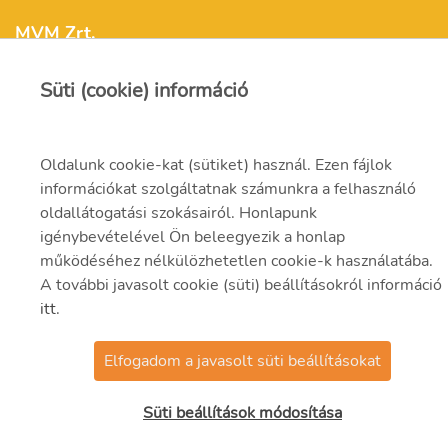
MVM Zrt.
Süti (cookie) információ
mvm@mvm.hu
1031 Budapest,
Oldalunk cookie-kat (sütiket) használ. Ezen fájlok
Szentendrei út 207-209.
információkat szolgáltatnak számunkra a felhasználó
oldallátogatási szokásairól. Honlapunk
(06-1) 304-2000
igénybevételével Ön beleegyezik a honlap
működéséhez nélkülözhetetlen cookie-k használatába.
A további javasolt cookie (süti) beállításokról információ
itt
.
Elfogadom a javasolt süti beállításokat
© 2021 MVM Zrt.
Süti beállítások módosítása