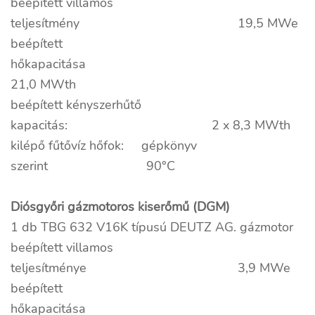
beépített villamos
teljesítmény 19,5 MWe
beépített
hőkapacitása
21,0 MWth
beépített kényszerhűtő
kapacitás: 2 x 8,3 MWth
kilépő fűtővíz hőfok: gépkönyv
szerint 90°C
Diósgyőri gázmotoros kiserőmű (DGM)
1 db TBG 632 V16K típusú DEUTZ AG. gázmotor
beépített villamos
teljesítménye 3,9 MWe
beépített
hőkapacitása