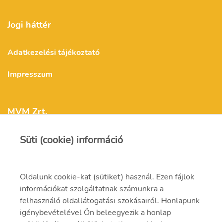
Jogi háttér
Adatkezelési tájékoztató
Impresszum
MVM Zrt.
Süti (cookie) információ
mvm@mvm.hu
1031 Budapest,
Oldalunk cookie-kat (sütiket) használ. Ezen fájlok
Szentendrei út 207-209.
információkat szolgáltatnak számunkra a
felhasználó oldallátogatási szokásairól. Honlapunk
(06-1) 304-2000
igénybevételével Ön beleegyezik a honlap