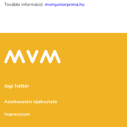
További információ:
mvmjuniorprima.hu
Jogi háttér
Adatkezelési tájékoztató
Impresszum