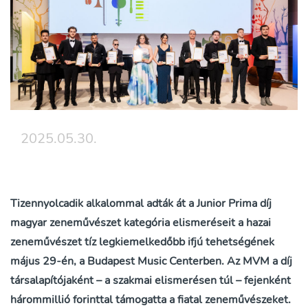
2025.05.30.
Tizennyolcadik alkalommal adták át a Junior Prima díj
magyar zeneművészet kategória elismeréseit a hazai
zeneművészet tíz legkiemelkedőbb ifjú tehetségének
május 29-én, a Budapest Music Centerben. Az MVM a díj
társalapítójaként – a szakmai elismerésen túl – fejenként
hárommillió forinttal támogatta a fiatal zeneművészeket.