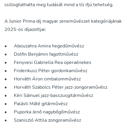
csillogtathatta meg tudását mind a tíz ifjú tehetség.
A Junior Prima díj magyar zeneművészet kategóriájának
2025-ös díjazottjai:
•
Abouzahra Amira hegedűművész
•
Dolfin Benjámin fagottművész
•
Fenyvesi Gabriella Rea operaénekes
•
Friderikusz Péter gordonkaművész
•
Horváth Áron cimbalomművész
•
Horváth Szabolcs Péter jazz-zongoraművész
•
Kéri Sámuel jazz-basszusgitárművész
•
Palásti Máté gitárművész
•
Puporka Jenő nagybőgőművész
•
Szaniszló Attila zongoraművész