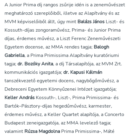
A Junior Prima díj rangos zsűrije idén is a zeneművészet
meghatározó szereplőiből, illetve az Alapítvány és az
MVM képviselőiből állt, úgy mint
Balázs János
Liszt- és
Kossuth-díjas zongoraművész, Prima- és Junior Prima
díjas, érdemes művész, a Liszt Ferenc Zeneművészeti
Egyetem docense, az MMA rendes tagja;
Balogh
Gabriella
, a Prima Primissima Alapítvány kuratóriumi
tagja;
dr. Bozóky Anita
, a díj Társalapítója, az MVM Zrt.
kommunikációs igazgatója;
dr. Kapusi Kálmán
tanszékvezető egyetemi docens, nagybőgőművész, a
Debreceni Egyetem Könnyűzenei Intézet igazgatója;
Keller András
Kossuth-, Liszt-, Prima Primissima- és
Bartók–Pásztory-díjas hegedűművész, karmester,
érdemes művész, a Keller Quartet alapítója, a Concerto
Budapest zeneigazgatója, az MMA levelező tagja;
valamint
Rúzsa Magdolna
Prima Primissima-, Máté