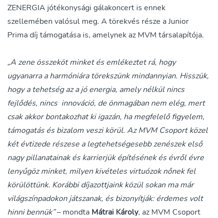
ZENERGIA jótékonysági gálakoncert is ennek
szellemében valósul meg. A törekvés része a Junior
Prima díj támogatása is, amelynek az MVM társalapítója.
„A zene összeköt minket és emlékeztet rá, hogy
ugyanarra a harmóniára törekszünk mindannyian. Hisszük,
hogy a tehetség az a jó energia, amely nélkül nincs
fejlődés, nincs innováció, de önmagában nem elég, mert
csak akkor bontakozhat ki igazán, ha megfelelő figyelem,
támogatás és bizalom veszi körül. Az MVM Csoport közel
két évtizede részese a legtehetségesebb zenészek első
nagy pillanatainak és karrierjük építésének és évről évre
lenyűgöz minket, milyen kivételes virtuózok nőnek fel
körülöttünk. Korábbi díjazottjaink közül sokan ma már
világszínpadokon játszanak, és bizonyítják: érdemes volt
hinni bennük”
– mondta
Mátrai Károly
, az MVM Csoport