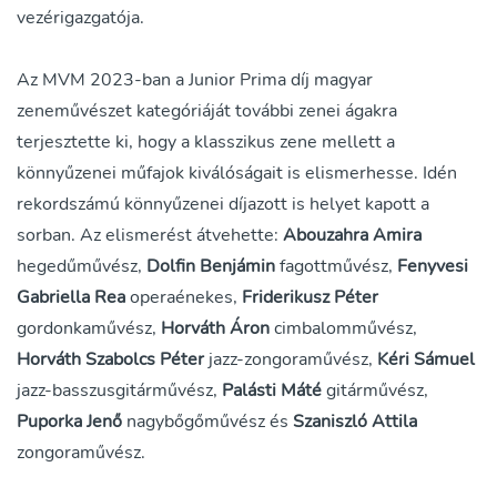
vezérigazgatója.
Az MVM 2023-ban a Junior Prima díj magyar
zeneművészet kategóriáját további zenei ágakra
terjesztette ki, hogy a klasszikus zene mellett a
könnyűzenei műfajok kiválóságait is elismerhesse. Idén
rekordszámú könnyűzenei díjazott is helyet kapott a
sorban. Az elismerést átvehette:
Abouzahra Amira
hegedűművész,
Dolfin Benjámin
fagottművész,
Fenyvesi
Gabriella Rea
operaénekes,
Friderikusz Péter
gordonkaművész,
Horváth Áron
cimbalomművész,
Horváth Szabolcs Péter
jazz-zongoraművész,
Kéri Sámuel
jazz-basszusgitárművész,
Palásti Máté
gitárművész,
Puporka Jenő
nagybőgőművész és
Szaniszló Attila
zongoraművész.