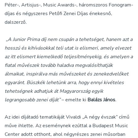
Péter-, Artisjus-, Music Awards-, háromszoros Fonogram-
díjas és négyszeres Petőfi Zenei Díjas énekesnő,
dalszerző.
„A Junior Prima díj nem csupán a tehetséget, hanem azt a
hosszú és kihívásokkal teli utat is elismeri, amely elvezet
az itt elismert kiemelkedő teljesítményekig, és amelyen a
fiatal művészek tovább haladva megvalósíthatják
álmaikat, inspirálva más művészeket és zenekedvelőket
egyaránt. Büszkék lehetünk arra, hogy ennyi kivételes
tehetségnek adhatjuk át Magyarország egyik
legrangosabb zenei díját”
– emelte ki
Balázs János
.
Az idei díjátadó tematikáját Vivaldi „A négy évszak” című
műve ihlette. Az eseménynek ezúttal a Budapest Music
Center adott otthont, ahol négyrészes zenei műsorban