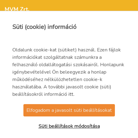
MVM Zrt.
Süti (cookie) információ
mvm@mvm.hu
1031 Budapest,
Oldalunk cookie-kat (sütiket) használ. Ezen fájlok
Szentendrei út 207-209.
információkat szolgáltatnak számunkra a
felhasználó oldallátogatási szokásairól. Honlapunk
(06-1) 304-2000
igénybevételével Ön beleegyezik a honlap
működéséhez nélkülözhetetlen cookie-k
használatába. A további javasolt cookie (süti)
beállításokról információ
itt
.
Elfogadom a javasolt süti beállításokat
© 2021 MVM Zrt.
Süti beállítások módosítása