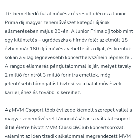
Tíz kiemelkedő fiatal művész részesült idén is a Junior
Prima díj magyar zeneművészet kategóriájának
elismerésében május 29-én. A Junior Prima díj több mint
egy kitüntetés – ugródeszka a hírnév felé: az elmúlt 18
évben már 180 ifjú művész vehette át a díjat, és közülük
sokan a világ legnevesebb koncerthelyszínein lépnek fel.
A rangos elismerés pénzjutalommal is jár, melyet tavaly
2 millió forintról 3 millió forintra emeltek, még
jelentősebb támogatást biztosítva a fiatal művészek
karrierjéhez és további sikereihez.
Az MVM Csoport több évtizede kiemelt szerepet vállal a
magyar zeneművészet támogatásában: a vállalatcsoport
által életre hívott MVM Classic&Club koncertsorozat,
valamint az idén tizedik alkalommal megrendezett MVM