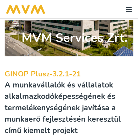
MVM Services Zrt.
GINOP Plusz-3.2.1-21
A munkavállalók és vállalatok
alkalmazkodóképességének és
termelékenységének javítása a
munkaerő fejlesztésén keresztül
című kiemelt projekt