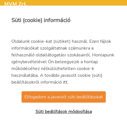
MVM Zrt.
Süti (cookie) információ
mvm@mvm.hu
1031 Budapest,
Oldalunk cookie-kat (sütiket) használ. Ezen fájlok
Szentendrei út 207-209.
információkat szolgáltatnak számunkra a
felhasználó oldallátogatási szokásairól. Honlapunk
(06-1) 304-2000
igénybevételével Ön beleegyezik a honlap
működéséhez nélkülözhetetlen cookie-k
használatába. A további javasolt cookie (süti)
beállításokról információ
itt
.
Elfogadom a javasolt süti beállításokat
© 2021 MVM Zrt.
Süti beállítások módosítása