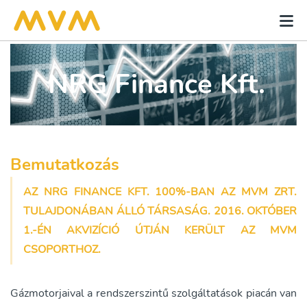
NRG Finance Kft.
Bemutatkozás
AZ NRG FINANCE KFT. 100%-BAN AZ MVM ZRT.
TULAJDONÁBAN ÁLLÓ TÁRSASÁG. 2016. OKTÓBER
1.-ÉN AKVIZÍCIÓ ÚTJÁN KERÜLT AZ MVM
CSOPORTHOZ.
Gázmotorjaival a rendszerszintű szolgáltatások piacán van