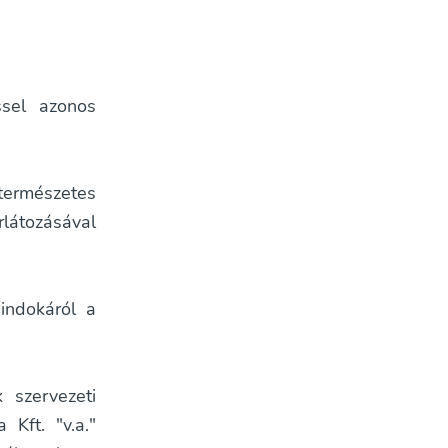
ssel azonos
természetes
rlátozásával
indokáról a
 szervezeti
Kft. "v.a."