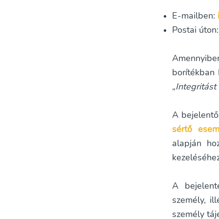
E-mailben:
Postai úton
Amennyiben 
borítékban 
„Integritás
A bejelentő
sértő esem
alapján hoz
kezeléséhez
A bejelent
személy, il
személy táj