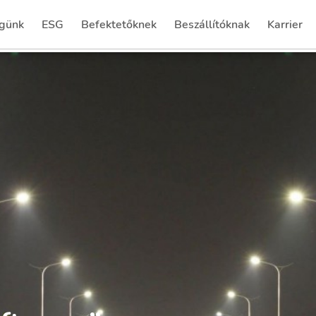
günk
ESG
Befektetőknek
Beszállítóknak
Karrier
(current)
(current)