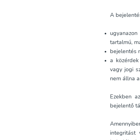
A bejelenté
ugyanazon 
tartalmú, m
bejelentés 
a közérdek
vagy jogi s
nem állna a
Ezekben az
bejelentő t
Amennyiben
integritás