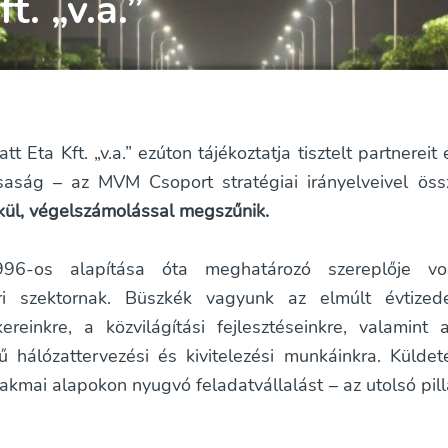
. „v.a.”
Eta Kft. „v.a.” ezúton tájékoztatja tisztelt partnereit 
saság – az MVM Csoport stratégiai irányelveivel ös
kül, végelszámolással megszűnik.
96-os alapítása óta meghatározó szereplője vo
ari szektornak. Büszkék vagyunk az elmúlt évtized
ereinkre, a közvilágítási fejlesztéseinkre, valamint
ű hálózattervezési és kivitelezési munkáinkra. Külde
akmai alapokon nyugvó feladatvállalást – az utolsó pil
.