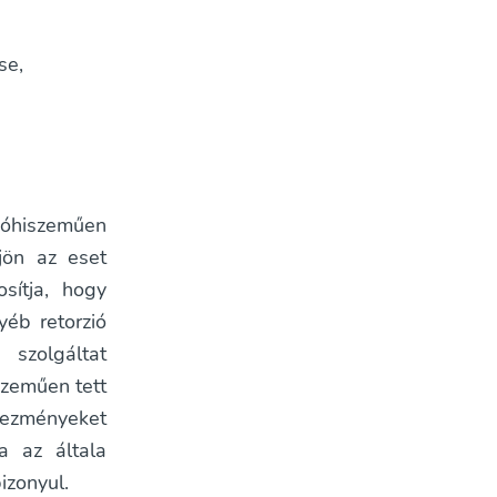
se,
jóhiszeműen
jön az eset
sítja, hogy
yéb retorzió
 szolgáltat
szeműen tett
tkezményeket
a az általa
izonyul.