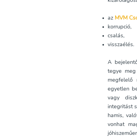
kizárólagos
az
MVM Cso
korrupció,
csalás,
visszaélés.
A bejelent
tegye meg 
megfelelő 
egyetlen be
vagy diszk
integritást
hamis, való
vonhat mag
jóhiszeműen