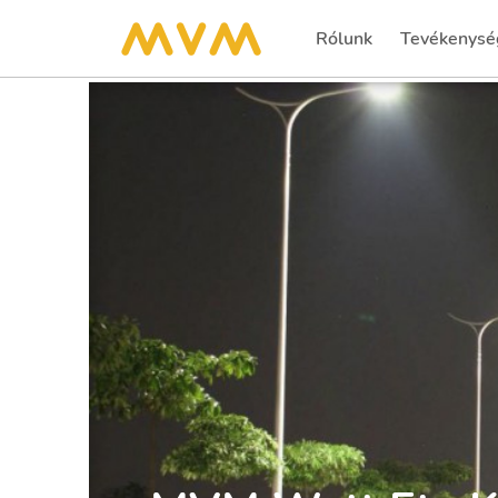
Rólunk
Tevékenysé