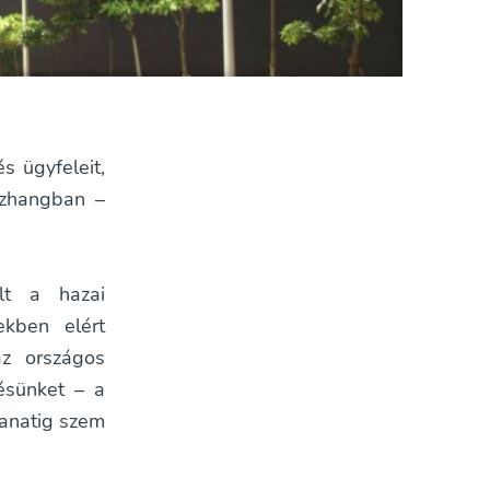
és ügyfeleit,
szhangban –
lt a hazai
ekben elért
 az országos
tésünket – a
lanatig szem