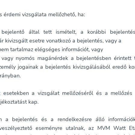
s érdemi vizsgálata mellőzhető, ha:
bejelentő által tett ismételt, a korábbi bejelenté
ár kivizsgált esetre vonatkozó a bejelentés, vagy a
nem tartalmaz elégséges információt, vagy
 vagy nyomós magánérdek a bejelentésben érintett 
zemély jogainak a bejelentés kivizsgálásából eredő ko
rányban.
 esetekben a vizsgálat mellőzéséről és a mellőzés 
ájékoztatást kap.
 a bejelentés és a rendelkezésre álló információk
t veszélyeztető eseményre utalnak, az MVM Watt Eta 