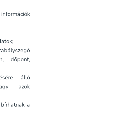
információk
atok;
szabályszegő
n, időpont,
ésére álló
vagy azok
 bírhatnak a