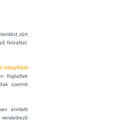
lentést zárt
 felirattal:
ó integritást
n foglaltak
tak szerinti
en érintett
l rendelkező