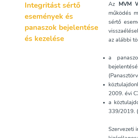
Integritást sértő
Az
MVM Wa
működés mel
események és
sértő esem
panaszok bejelentése
visszaélése
és kezelése
az alábbi t
a panaszok
bejelentés
(Panasztörv
köztulajdo
2009. évi C
a köztulajd
339/2019. (
Szervezeti 