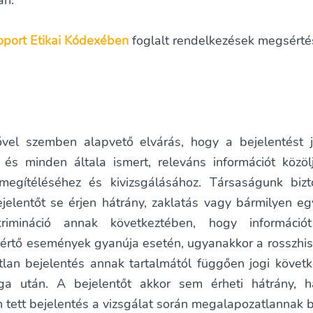
an:
port Etikai Kódexében
foglalt rendelkezések megsérté
ővel szemben alapvető elvárás, hogy a bejelentést 
és minden általa ismert, releváns információt közöl
megítéléséhez és kivizsgálásához. Társaságunk bizto
jelentőt se érjen hátrány, zaklatás vagy bármilyen eg
rimináció annak következtében, hogy információt
 sértő események gyanúja esetén, ugyanakkor a rosszhi
tlan bejelentés annak tartalmától függően jogi köve
a után. A bejelentőt akkor sem érheti hátrány, h
 tett bejelentés a vizsgálat során megalapozatlannak b