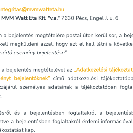
integritas@mvmwatteta.hu
:
MVM Watt Eta Kft. "v.a."
7630 Pécs, Engel J. u. 6.
a bejelentés megtételére postai úton kerül sor, a beje
kell megküldeni azzal, hogy azt el kell látni a következő
t sértő esemény bejelentése”
.
 a bejelentés megtételével az
„Adatkezelési tájékoztat
ényt bejelentőknek”
című adatkezelési tájékoztatóba
zájárul személyes adatainak a tájékoztatóban foglal
.
ésről és a bejelentésben foglaltakról a bejelentésb
letve a bejelentésben foglaltakról érdemi információva
ékoztatást kap.