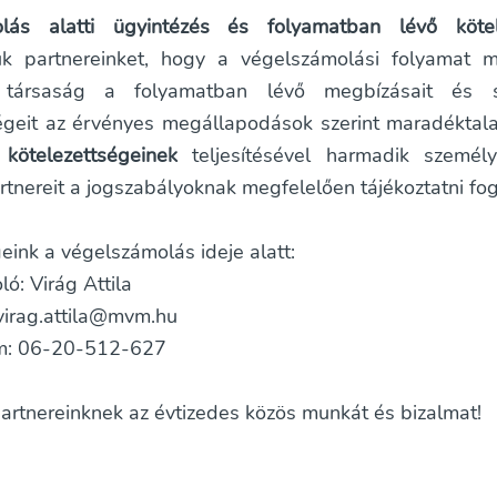
lás alatti ügyintézés és folyamatban lévő kötel
juk partnereinket, hogy a végelszámolási folyamat 
 társaság a folyamatban lévő megbízásait és s
égeit az érvényes megállapodások szerint maradéktalanu
 kötelezettségeinek
teljesítésével harmadik személ
rtnereit a jogszabályoknak megfelelően tájékoztatni fog
eink a végelszámolás ideje alatt:
ó: Virág Attila
 virag.attila@mvm.hu
m: 06-20-512-627
artnereinknek az évtizedes közös munkát és bizalmat!