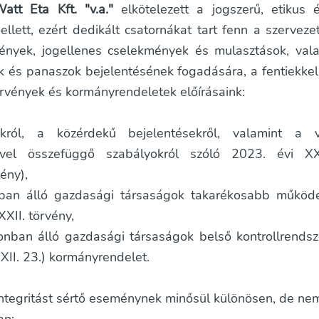
tt Eta Kft. "v.a."
elkötelezett a jogszerű, etikus é
lett, ezért dedikált csatornákat tart fenn a szervezeti
ények, jogellenes cselekmények és mulasztások, val
k és panaszok bejelentésének fogadására, a fentiekke
örvények és kormányrendeletek előírásaink:
ról, a közérdekű bejelentésekről, valamint a v
ével összefüggő szabályokról szóló 2023. évi X
ény),
nban álló gazdasági társaságok takarékosabb működé
XXII. törvény,
onban álló gazdasági társaságok belső kontrollrendsz
XII. 23.) kormányrendelet.
integritást sértő eseménynek minősül különösen, de ne