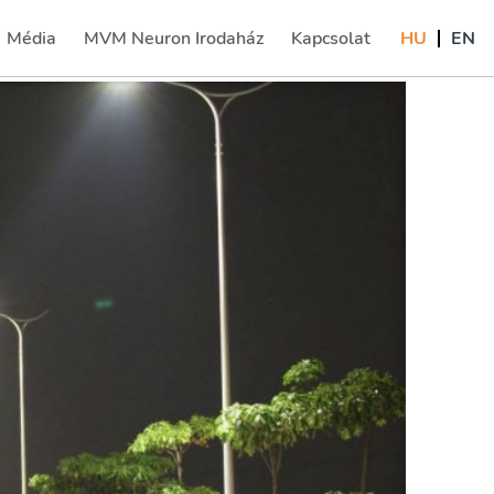
Média
MVM Neuron Irodaház
Kapcsolat
HU
EN
(current)