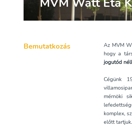
MVM Watt Eta Kft
Bemutatkozás
Az MVM Watt 
hogy a tár
jogutód nél
Cégünk 19
villamosip
mérnöki sik
lefedettség
komplex, sz
előtt tartjuk