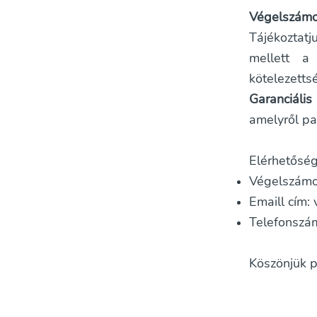
Végelszámo
Tájékoztat
mellett a
kötelezetts
Garanciális
amelyről pa
Elérhetőség
Végelszámol
Emaill cím:
Telefonszá
Köszönjük p