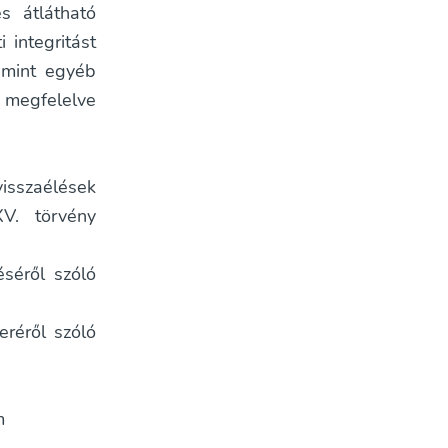
s átlátható
 integritást
amint egyéb
l megfelelve
isszaélések
XV. törvény
séről szóló
eréről szóló
m