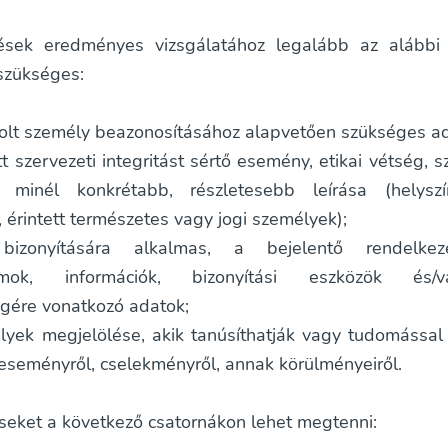
ések eredményes vizsgálatához legalább az alábbi 
zükséges:
olt személy beazonosításához alapvetően szükséges ad
tt szervezeti integritást sértő esemény, etikai vétség, 
 minél konkrétabb, részletesebb leírása (helyszí
 érintett természetes vagy jogi személyek);
izonyítására alkalmas, a bejelentő rendelkez
umok, információk, bizonyítási eszközök és/
égére vonatkozó adatok;
yek megjelölése, akik tanúsíthatják vagy tudomással
 eseményről, cselekményről, annak körülményeiről.
seket a következő csatornákon lehet megtenni: