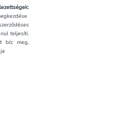
ezettségek:
megkezdése
zerződéses
l teljesíti.
yt bíz meg,
ja