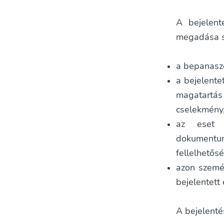
A bejelent
megadása s
a bepanasz
a bejelente
magatartás
cselekmény,
az eset b
dokument
fellelhetős
azon személ
bejelentett
A bejelenté